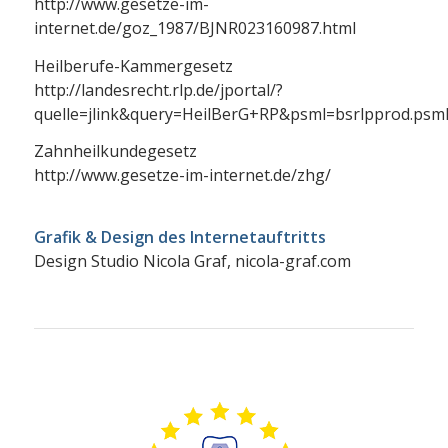
http://www.gesetze-im-
internet.de/goz_1987/BJNR023160987.html
Heilberufe-Kammergesetz
http://landesrecht.rlp.de/jportal/?
quelle=jlink&query=HeilBerG+RP&psml=bsrlpprod.psm
Zahnheilkundegesetz
http://www.gesetze-im-internet.de/zhg/
Grafik & Design des Internetauftritts
Design Studio Nicola Graf, nicola-graf.com