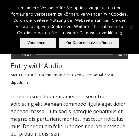
Telefon: 06233 737070
Um unsere Webseite für Sie optimal zu gestalten und
fortlaufend verbessern zu können, verwenden wir Cookies.
Durch die weitere Nutzung der Webseite stimmen Sie der
Verwendung von Cookies zu. Weitere Informationen zu
FER
Cookies erhalten Sie in unserer Datenschutzerklärung
Verstanden!
Zur Datenschutzerklärung
00:00
00:00
Entry with Audio
/
/
/
Mai 11, 2014
0 Kommentare
in
News
,
Personal
von
dipadmin
Lorem ipsum dolor sit amet, consectetuer
adipiscing elit. Aenean commodo ligula eget dolor.
Aenean massa. Cum sociis natoque penatibus et
magnis dis parturient montes, nascetur ridiculus
mus. Donec quam felis, ultricies nec, pellentesque
eu, pretium quis, sem.