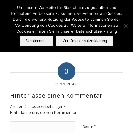
Telefon: 06233 737070
Um unsere Webseite für Sie optimal zu gestalten und
fortlaufend verbessern zu können, verwenden wir Cookies.
Durch die weitere Nutzung der Webseite stimmen Sie der
Verwendung von Cookies zu. Weitere Informationen zu
FER
Cookies erhalten Sie in unserer Datenschutzerklärung
Verstanden!
Zur Datenschutzerklärung
0
KOMMENTARE
Hinterlasse einen Kommentar
An der Diskussion beteiligen?
Hinterlasse uns deinen Kommentar!
*
Name