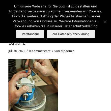
Telefon: 06233 737070
Um unsere Webseite für Sie optimal zu gestalten und
fortlaufend verbessern zu können, verwenden wir Cookies.
Durch die weitere Nutzung der Webseite stimmen Sie der
Verwendung von Cookies zu. Weitere Informationen zu
FER
Cookies erhalten Sie in unserer Datenschutzerklärung
Verstanden!
Zur Datenschutzerklärung
Labor2
/
/
Juli 30, 2022
0 Kommentare
von
dipadmin